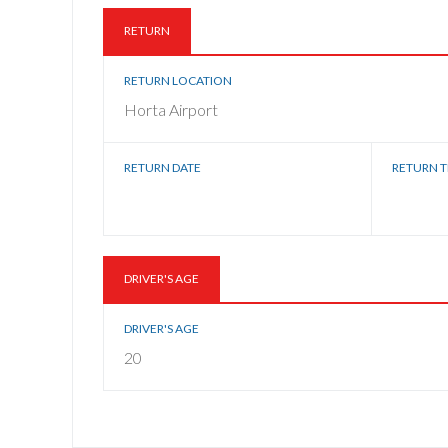
RETURN
RETURN LOCATION
Horta Airport
RETURN DATE
RETURN T
DRIVER'S AGE
DRIVER'S AGE
20