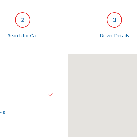
2
3
Search for Car
Driver Details
IME