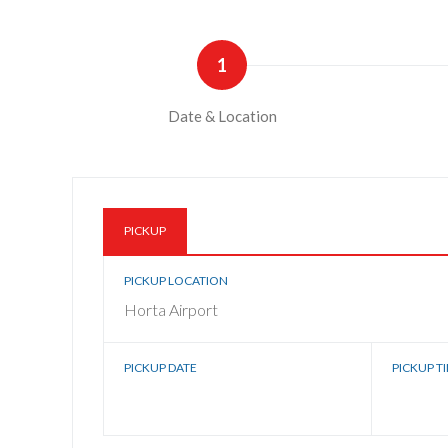
1
Date & Location
PICKUP
PICKUP LOCATION
Horta Airport
PICKUP DATE
PICKUP T