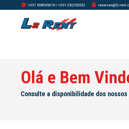
+351 938049619 / +351 292292032
reservas@l2-rent
Olá e Bem Vind
Consulte a disponibilidade dos nossos