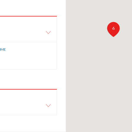
6
IME