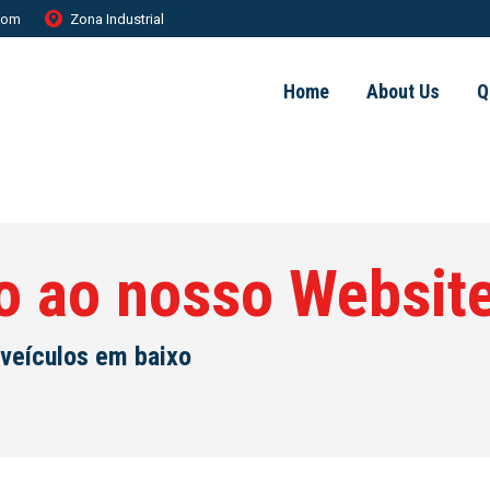
.com
Zona Industrial
Home
About Us
Q
o ao nosso Websit
 veículos em baixo